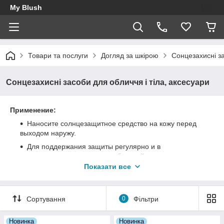
My Blush
Товари та послуги
Догляд за шкірою
Сонцезахисні за
Сонцезахисні засоби для обличчя і тіла, аксесуари
Применение:
Наносите солнцезащитное средство на кожу перед
выходом наружу.
Для поддержания защиты регулярно и в
достаточном количестве возобновляйте нанесение
средства, особенно после плавания, интенсивного
Показати все
потоотделения или вытирания полотенцем.
Используйте средство в больших количествах перед
выходом на солнце.
Сортування
0
Фільтри
Регулярно повторяйте нанесение.
Новинка
Новинка