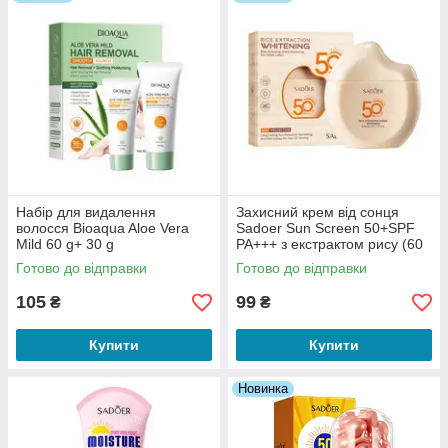
При попадании продукта в глаза немедленно
тщательно промойте водой.
Набір для видалення
Захисний крем від сонця
волосся Bioaqua Aloe Vera
Sadoer Sun Screen 50+SPF
Mild 60 g+ 30 g
PA+++ з екстрактом рису (60
g)
Готово до відправки
Готово до відправки
105
99
₴
₴
Купити
Купити
Новинка