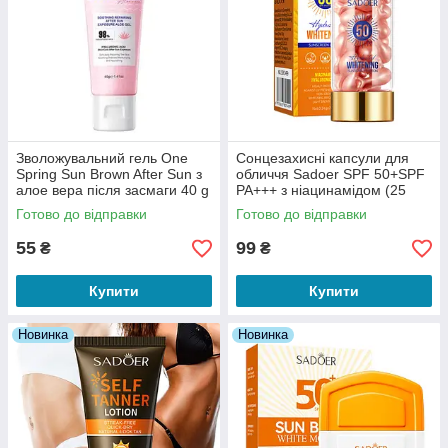
Зволожувальний гель One
Сонцезахисні капсули для
Spring Sun Brown After Sun з
обличчя Sadoer SPF 50+SPF
алое вера після засмаги 40 g
PA+++ з ніацинамідом (25
штук)
Готово до відправки
Готово до відправки
55
99
₴
₴
Купити
Купити
Новинка
Новинка