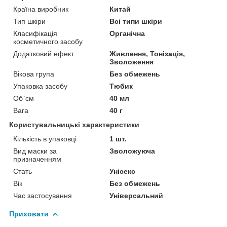
Країна виробник
Китай
Тип шкіри
Всі типи шкіри
Класифікація
Органічна
косметичного засобу
Додатковий ефект
Живлення, Тонізація,
Зволоження
Вікова група
Без обмежень
Упаковка засобу
Тюбик
Об`єм
40 мл
Вага
40 г
Користувальницькі характеристики
Кількість в упаковці
1 шт.
Вид маски за
Зволожуюча
призначенням
Стать
Унісекс
Вік
Без обмежень
Час застосування
Універсальний
Приховати