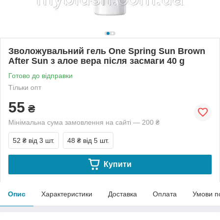
Зволожувальний гель One Spring Sun Brown
After Sun з алое вера після засмаги 40 g
Готово до відправки
Тільки опт
55
₴
Мінімальна сума замовлення на сайті — 200 ₴
52 ₴
від 3 шт.
48 ₴
від 5 шт.
Купити
Опис
Характеристики
Доставка
Оплата
Умови п