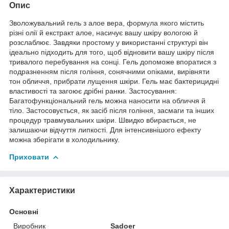
Опис
Зволожувальний гель з алое вера, формула якого містить
різні олії й екстракт алое, насичує вашу шкіру вологою й
розслаблює. Завдяки простому у використанні структурі він
ідеально підходить для того, щоб відновити вашу шкіру після
тривалого перебування на сонці. Гель допоможе впоратися з
подразненням після гоління, сонячними опіками, вирівняти
тон обличчя, прибрати лущення шкіри. Гель має бактерицидні
властивості та загоює дрібні ранки. Застосування:
Багатофункціональний гель можна наносити на обличчя й
тіло. Застосовується, як засіб після гоління, засмаги та інших
процедур травмувальних шкіри. Швидко вбирається, не
залишаючи відчуття липкості. Для інтенсивнішого ефекту
можна зберігати в холодильнику.
Приховати
Характеристики
Основні
Виробник
Sadoer