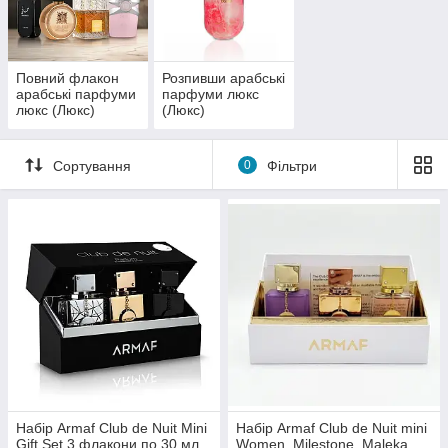
Розкішний дизайн:
Кожен флакон та упаковка
копіюють оригінальний дизайн, що робить ці парфуми
ідеальними для подарунка або особистої колекції.
Доступна розкіш:
Отримайте бажаний аромат без
Повний флакон
Розпивши арабські
значних витрат. Це ідеальне рішення для тих, хто
арабські парфуми
парфуми люкс
любить часто змінювати парфуми та експериментувати
люкс (Люкс)
(Люкс)
з образами.
Широкий асортимент:
В наявності великий вибір
Сортування
0
Фільтри
найпопулярніших та нішевих ароматів як для чоловіків,
так і для жінок.
Набір Armaf Club de Nuit Mini
Набір Armaf Club de Nuit mini
Gift Set 3 флакони по 30 мл
Women, Milestone, Maleka,