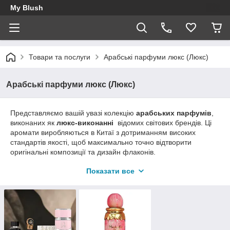
My Blush
Товари та послуги
Арабські парфуми люкс (Люкс)
Арабські парфуми люкс (Люкс)
Представляємо вашій увазі колекцію
арабських парфумів
,
виконаних як
люкс-виконанні
відомих світових брендів. Ці
аромати виробляються в Китаї з дотриманням високих
стандартів якості, щоб максимально точно відтворити
оригінальні композиції та дизайн флаконів.
Чому наші люкс-парфуми варті вашої уваги:
Показати все
Висока якість аромату:
Формули розроблені для
відтворення складних та багатогранних нот
оригінальних люксових парфумів. Стійкість ароматів в
середньому складає 6-8 годин, залежно від типу
аромату.