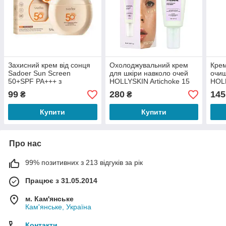
Захисний крем від сонця
Охолоджувальний крем
Кре
Sadoer Sun Screen
для шкіри навколо очей
очищ
50+SPF PA+++ з
HOLLYSKIN Artichoke 15
HOLL
екстрактом рису (60 g)
мл
екст
99
280
145
₴
₴
40 м
Купити
Купити
Про нас
99% позитивних з 213 відгуків за рік
Працює з 31.05.2014
м. Кам'янське
Кам'янське, Україна
Контакти