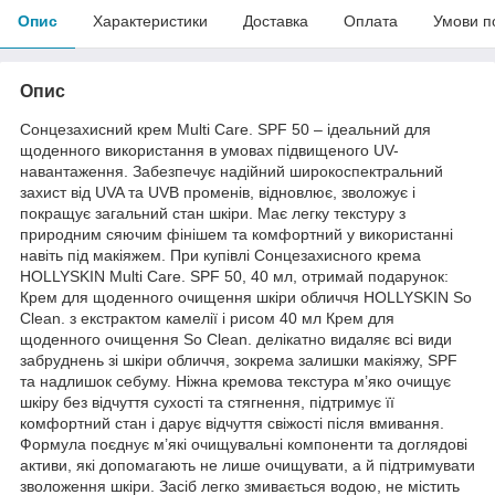
Опис
Характеристики
Доставка
Оплата
Умови п
Опис
Сонцезахисний крем Multi Care. SPF 50 – ідеальний для
щоденного використання в умовах підвищеного UV-
навантаження. Забезпечує надійний широкоспектральний
захист від UVA та UVB променів, відновлює, зволожує і
покращує загальний стан шкіри. Має легку текстуру з
природним сяючим фінішем та комфортний у використанні
навіть під макіяжем. При купівлі Сонцезахисного крема
HOLLYSKIN Multi Care. SPF 50, 40 мл, отримай подарунок:
Крем для щоденного очищення шкіри обличчя HOLLYSKIN So
Clean. з екстрактом камелії і рисом 40 мл Крем для
щоденного очищення So Clean. делікатно видаляє всі види
забруднень зі шкіри обличчя, зокрема залишки макіяжу, SPF
та надлишок себуму. Ніжна кремова текстура м’яко очищує
шкіру без відчуття сухості та стягнення, підтримує її
комфортний стан і дарує відчуття свіжості після вмивання.
Формула поєднує м’які очищувальні компоненти та доглядові
активи, які допомагають не лише очищувати, а й підтримувати
зволоження шкіри. Засіб легко змивається водою, не містить