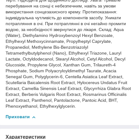
терті. Підходить для щоденного догляду. Увага! Тривале
перебування на сонці є небезпечним, навіть за умови
використання сонцезахисного крему. Протипоказання:
індивідуальна чутливість до компонентів засобу. Уникати
потрапляння в очі. При потраплянні в очі негайно промити
водою, за необхідності звернутися до лікаря. Склад: Aqua
(Water), Diethylamino Hydroxybenzoyl Hexyl Benzoate,
Ethylhexyl Methoxycinnamate, Propylheptyl Caprylate,
Propanediol, Methylene Bis-Benzotriazolyl
Tetramethylbutylphenol (Nano), Ethylhexyl Triazone, Lauryl
Lactate, Octyldodecanol, Stearyl Alcohol, Cetyl Alcohol, Decyl
Glucoside, Propylene Glycol, Xanthan Gum, Trilaureth-4
Phosphate, Sodium Polyacryloyldimethyl Taurate, Acacia
Senegal Gum, Polyglycerin-6, Centella Asiatica Leaf Extract,
Scutellaria Baicalensis Root Extract, Hylocereus Undatus Fruit
Extract, Camellia Sinensis Leaf Extract, Glycyrrhiza Glabra Root
Extract, Berberis Vulgaris Root Extract, Rosmarinus Officinalis
Leaf Extract, Panthenol, Pantolactone, Pantoic Acid, BHT,
Phenoxyethanol, Ethylhexylglycerin.
Приховати
Характеристики