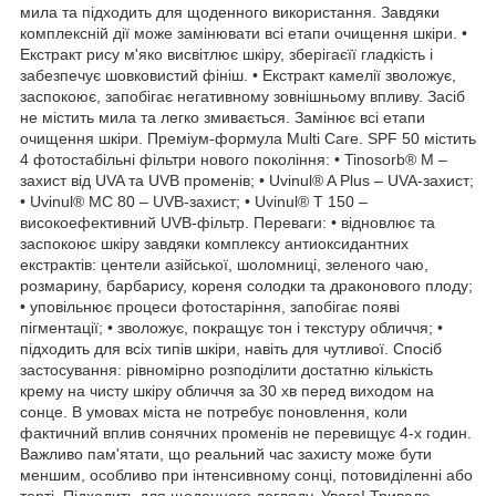
мила та підходить для щоденного використання. Завдяки
комплексній дії може замінювати всі етапи очищення шкіри. •
Екстракт рису м'яко висвітлює шкіру, зберігаєїї гладкість і
забезпечує шовковистий фініш. • Екстракт камелії зволожує,
заспокоює, запобігає негативному зовнішньому впливу. Засіб
не містить мила та легко змивається. Замінює всі етапи
очищення шкіри. Преміум-формула Multi Care. SPF 50 містить
4 фотостабільні фільтри нового покоління: • Tinosorb® M –
захист від UVA та UVB променів; • Uvinul® A Plus – UVA-захист;
• Uvinul® MC 80 – UVB-захист; • Uvinul® T 150 –
високоефективний UVB-фільтр. Переваги: • відновлює та
заспокоює шкіру завдяки комплексу антиоксидантних
екстрактів: центели азійської, шоломниці, зеленого чаю,
розмарину, барбарису, кореня солодки та драконового плоду;
• уповільнює процеси фотостаріння, запобігає появі
пігментації; • зволожує, покращує тон і текстуру обличчя; •
підходить для всіх типів шкіри, навіть для чутливої. Спосіб
застосування: рівномірно розподілити достатню кількість
крему на чисту шкіру обличчя за 30 хв перед виходом на
сонце. В умовах міста не потребує поновлення, коли
фактичний вплив сонячних променів не перевищує 4-х годин.
Важливо пам'ятати, що реальний час захисту може бути
меншим, особливо при інтенсивному сонці, потовиділенні або