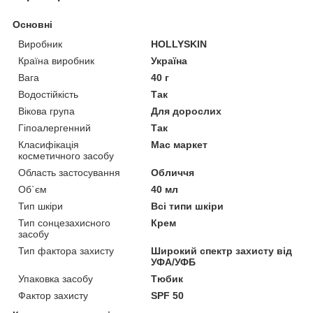
Основні
Виробник
HOLLYSKIN
Країна виробник
Україна
Вага
40 г
Водостійкість
Так
Вікова група
Для дорослих
Гіпоалергенний
Так
Класифікація
Мас маркет
косметичного засобу
Область застосування
Обличчя
Об`єм
40 мл
Тип шкіри
Всі типи шкіри
Тип сонцезахисного
Крем
засобу
Тип фактора захисту
Широкий спектр захисту від
УФА/УФБ
Упаковка засобу
Тюбик
Фактор захисту
SPF 50