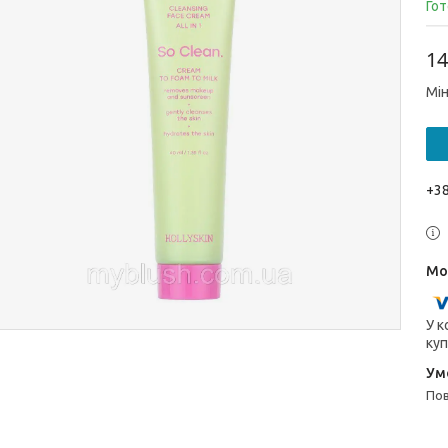
Гот
14
Мін
+38
У к
куп
п