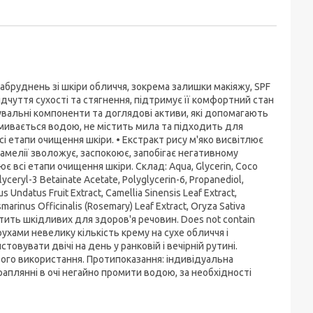
абруднень зі шкіри обличчя, зокрема залишки макіяжу, SPF
дчуття сухості та стягнення, підтримує її комфортний стан
щувальні компоненти та доглядові активи, які допомагають
змивається водою, не містить мила та підходить для
 етапи очищення шкіри. • Екстракт рису м'яко висвітлює
 камелії зволожує, заспокоює, запобігає негативному
є всі етапи очищення шкіри. Склад: Aqua, Glycerin, Coco
lyceryl-3 Betainate Acetate, Polyglycerin-6, Propanediol,
us Undatus Fruit Extract, Camellia Sinensis Leaf Extract,
osmarinus Officinalis (Rosemary) Leaf Extract, Oryza Sativa
містить шкідливих для здоров'я речовин. Does not contain
ухами невелику кількість крему на сухе обличчя і
вувати двічі на день у ранковій і вечірній рутині.
ього використання. Протипоказання: індивідуальна
раплянні в очі негайно промити водою, за необхідності