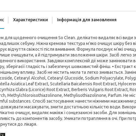
ис
Характеристики
Інформація для замовлення
м для щоденного очищення So Clean. делікатно видаляє всі види з
надлишок себуму. Ніжна кремова текстура м’яко очищує шкіру без ві
арує відчуття свіжості після вмивання. Формула поєднує м’які очи
лише очищувати, а й підтримувати зволоження шкіри. Засіб легко 
енного використання. Завдяки комплексній дії може замінювати всі
ру, зберігаєїї гладкість і забезпечує шовковистий фініш. • Екстракт
нішньому впливу. Засіб не містить мила та легко змивається. Заміню
coside, Cetearyl Alcohol, Cetearyl Glucoside, Sodium Polyacrylate, Polyg
tella Asiatica Leaf Extract, Scutellaria Baicalensis Root Extract, Hylocere
cyrrhiza Glabra (Licorice) Root Extract, Berberis Vulgaris Root Extract, R
rch, Methylchloroisothiazolinone, Methylisothiazolinone, Parfum. Не 
mful substances. Спосіб застосування: нанести ніжними масажними р
довжувати масажувати, змити достатньою кількістю води. Використо
ікатно очищує, видаляє макіяж і сонцезахисні засоби. Для зовнішн
ливість до компонентів засобу. Уникати потрапляння в очі. При пот
рнутися до лікаря.