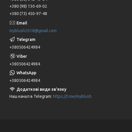
+380 (98) 130-69-02
+380 (73) 450-97-48
myblush2018@gmail.com
+380506424984
+380506424984
+380506424984
Наш канал в Telegram
https://t.me/myblush