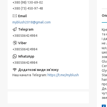
+380 (98) 130-69-02
+380 (73) 450-97-48
Оп
myblush2018@gmail.com
Кре
та 
+380506424984
і д
не 
щод
+380506424984
шкі
зов
Glu
+380506424984
Cen
Gly
Наш канал в Telegram
https://t.me/myblush
Sta
har
про
Дел
чут
зве