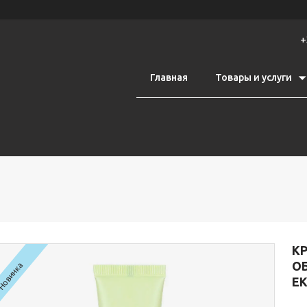
+
Главная
Товары и услуги
К
ОБ
Новинка
ЕК