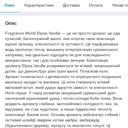
Опис
Характеристики
Доставка
Оплата
Умови п
Опис
Fragrance World Elysia Vanilla — це не просто аромат, це ода
сучасній, багатогранній ванілі, яка огортає свою власницю
аурою затишку, елегантності та чуттєвості. Ця парфумована
вода пропонує теплу, вишукану інтерпретацію гурманського
напрямку, яка ідеально підходить як для повсякденного
використання, так і для особливих вечорів. Композиція
аромату Elysia Vanilla розкривається як м'який, запрошуючий
дотик, що демонструє різні грані ванілі. Початкові ноти:
Аромат починається з делікатного та інтригуючого поєднання
ванільної орхідеї та жасмину. Ці ноти створюють м'який
квітковий вступ, який дарує відчуття свіжості та елегантності.
Ноти серця: У серці розквітає вишуканий гурманський дует:
насичений коричневий цукор і тепло-солодкі боби тонка. Вони
додають аромату глибини, заспокійливої солодкості, яка, за
відгуками, не стає нудотною, а лише підкреслює теплоту
композиції. Базові ноти: Основа аромату забезпечує стійкий і
чуттєвий шлейф завдяки нотам амбри, амбервуду
(бурштинового дерева), мускусу та землистих пачулі. Ці