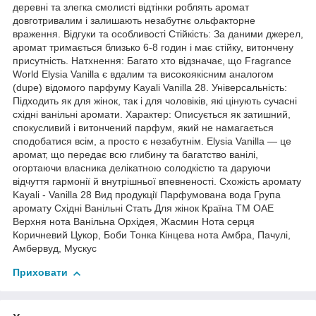
деревні та злегка смолисті відтінки роблять аромат
довготривалим і залишають незабутнє ольфакторне
враження. Відгуки та особливості Стійкість: За даними джерел,
аромат тримається близько 6-8 годин і має стійку, витончену
присутність. Натхнення: Багато хто відзначає, що Fragrance
World Elysia Vanilla є вдалим та високоякісним аналогом
(dupe) відомого парфуму Kayali Vanilla 28. Універсальність:
Підходить як для жінок, так і для чоловіків, які цінують сучасні
східні ванільні аромати. Характер: Описується як затишний,
спокусливий і витончений парфум, який не намагається
сподобатися всім, а просто є незабутнім. Elysia Vanilla — це
аромат, що передає всю глибину та багатство ванілі,
огортаючи власника делікатною солодкістю та даруючи
відчуття гармонії й внутрішньої впевненості. Схожість аромату
Kayali - Vanilla 28 Вид продукції Парфумована вода Група
аромату Східні Ванільні Стать Для жінок Країна ТМ ОАЕ
Верхня нота Ванільна Орхідея, Жасмин Нота серця
Коричневий Цукор, Боби Тонка Кінцева нота Амбра, Пачулі,
Амбервуд, Мускус
Приховати