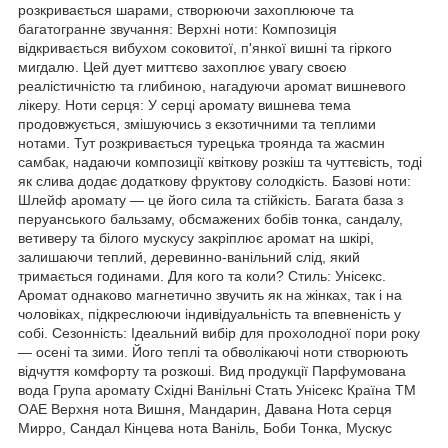
розкривається шарами, створюючи захоплююче та
багатогранне звучання: Верхні ноти: Композиція
відкривається вибухом соковитої, п'янкої вишні та гіркого
мигдалю. Цей дует миттєво захоплює увагу своєю
реалістичністю та глибиною, нагадуючи аромат вишневого
лікеру. Ноти серця: У серці аромату вишнева тема
продовжується, змішуючись з екзотичними та теплими
нотами. Тут розкривається турецька троянда та жасмин
самбак, надаючи композиції квіткову розкіш та чуттєвість, тоді
як слива додає додаткову фруктову солодкість. Базові ноти:
Шлейф аромату — це його сила та стійкість. Багата база з
перуанського бальзаму, обсмажених бобів тонка, сандалу,
ветиверу та білого мускусу закріплює аромат на шкірі,
залишаючи теплий, деревинно-ванільний слід, який
тримається годинами. Для кого та коли? Стиль: Унісекс.
Аромат однаково магнетично звучить як на жінках, так і на
чоловіках, підкреслюючи індивідуальність та впевненість у
собі. Сезонність: Ідеальний вибір для прохолодної пори року
— осені та зими. Його теплі та обволікаючі ноти створюють
відчуття комфорту та розкоші. Вид продукції Парфумована
вода Група аромату Східні Ванільні Стать Унісекс Країна ТМ
ОАЕ Верхня нота Вишня, Мандарин, Давана Нота серця
Мирро, Сандал Кінцева нота Ваніль, Боби Тонка, Мускус