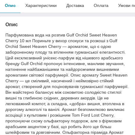
Опис
Характеристики
Доставка
Оплата
Умови п
Опис
Парфумована вода на розпив Gulf Orchid Sweet Heaven
Cherry 10 мл Пориньте у вихор спокуси та розкоші з Gulf
Orchid Sweet Heaven Cherry — ароматом, що є одою
забороненому плоду та втіленням гурманської елегантності.
Цей ексклюзивний унісекс-парфум від нішевого арабського
бренду Gulf Orchid пропонує інтенсивне, манливе звучання,
натхненне найбажанішими та найдорожчими вишневими
ароматами світової парфумерії. Опис аромату Sweet Heaven
Cherry — це сміливий, насичений і неймовірно стійкий
аромат, створений для поціновувачів гурманської парфумерії.
Він майстерно балансує між соковитою солодкістю стиглої
вишні та глибиною східних, деревних акордів. Це не
легковажний компот, а складна, «добра» вишня, втоплена в
дорогому алкоголі та ванілі. Аромат безпомилково викликає
асоціації з культовим і розкішним Tom Ford Lost Cherry,
пропонуючи схожу ольфакторну подорож, але з фірмовим
арабським акцентом у базі, що робить його ще більш
шлейфовим та довговічним. Ольфакторна піраміда Аромат