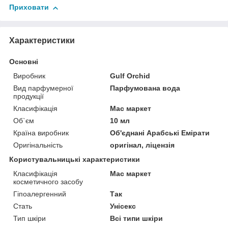
Приховати
Характеристики
Основні
Виробник
Gulf Orchid
Вид парфумерної
Парфумована вода
продукції
Класифікація
Мас маркет
Об`єм
10 мл
Країна виробник
Об'єднані Арабські Емірати
Оригінальність
оригінал, ліцензія
Користувальницькі характеристики
Класифікація
Мас маркет
косметичного засобу
Гіпоалергенний
Так
Стать
Унісекс
Тип шкіри
Всі типи шкіри