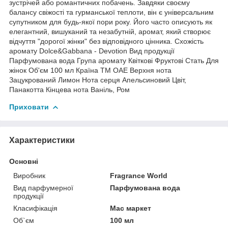
зустрічей або романтичних побачень. Завдяки своєму
балансу свіжості та гурманської теплоти, він є універсальним
супутником для будь-якої пори року. Його часто описують як
елегантний, вишуканий та незабутній, аромат, який створює
відчуття "дорогої жінки" без відповідного цінника. Схожість
аромату Dolce&Gabbana - Devotion Вид продукції
Парфумована вода Група аромату Квіткові Фруктові Стать Для
жінок Об'єм 100 мл Країна ТМ ОАЕ Верхня нота
Зацукрований Лимон Нота серця Апельсиновий Цвіт,
Панакотта Кінцева нота Ваніль, Ром
Приховати
Характеристики
Основні
Виробник
Fragrance World
Вид парфумерної
Парфумована вода
продукції
Класифікація
Мас маркет
Об`єм
100 мл