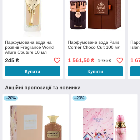
Парфумована вода на
Парфумована вода Paris
Пар
розпив Fragrance World
Corner Choco Cult 100 мл
Isla
Allure Couture 10 мл
245
1 561,50
1 6
₴
₴
1 735 ₴
Купити
Купити
Акційні пропозиції та новинки
–20%
–20%