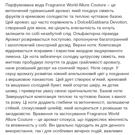
Парфумована вода Fragrance World Allure Couture – це
витончений гурманський аромат, який поєднує свіжість
фруктів із кремовою солодкістю та теплою чуттєвою базою.
Цей аромат, що часто порівнюють з Dolce&Gabbana Devotion,
створений для жінок, які цінують елегантність та хочуть
залишити по собі незабутній слід. Ольфакторна піраміда
Аромат розкривається поступово, пропонуючи багатогранний
і захоплюючий сенсорний досвід. Верхні ноти: Композиція
відкривається яскравим і іскристим акордом зацукрованого
лимона. Ця нота забезпечує солодку цитрусову свіжість, яка
миттєво пробуджує почуття та додає грайливості аромату,
наче розкішний десерт на сонячній терасі. Ноти серця: У
серці аромату розквітає ніжний апельсиновий цвіт у поєднанні
з вершковою панакотою. Цей дует створює м'який, кремовий
та вишукано солодкий букет, який огортає шкіру, як дотик
шовку, і привертає увагу своєю оригінальністю. Базові ноти:
Завершується композиція теплою та чуттєвою базою з ванілі
та рому. Ці ноти додають глибини та витонченості, залишаючи
стійкий, спокусливий шлейф, який асоціюється з розкішшю та
загадковістю. Враження та застосування Fragrance World
Allure Couture – це аромат-спокуса, що підкреслює жіночність
та впевненість у собі. Він ідеально підходить як для денного
використання, так і для особливих вечірніх подій, важливих