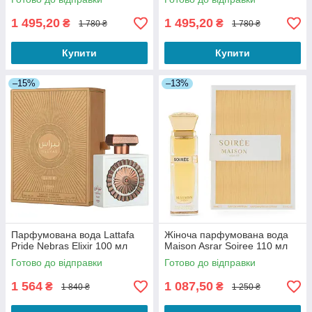
1 495,20
1 495,20
₴
₴
1 780 ₴
1 780 ₴
Купити
Купити
–15%
–13%
Парфумована вода Lattafa
Жіноча парфумована вода
Pride Nebras Elixir 100 мл
Maison Asrar Soiree 110 мл
Готово до відправки
Готово до відправки
1 564
1 087,50
₴
₴
1 840 ₴
1 250 ₴