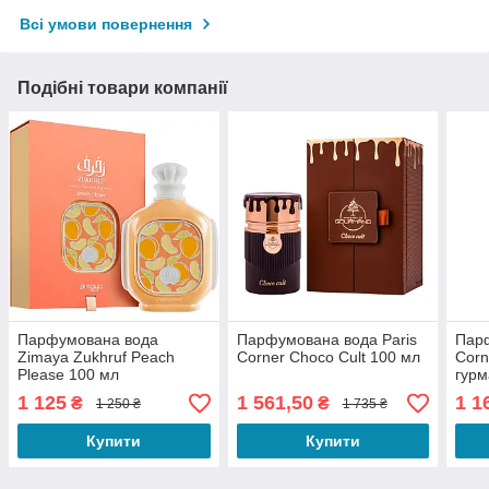
Всі умови повернення
Подібні товари компанії
Парфумована вода
Парфумована вода Paris
Парф
Zimaya Zukhruf Peach
Corner Choco Cult 100 мл
Corne
Please 100 мл
гурм
1 125
1 561,50
1 1
₴
₴
1 250 ₴
1 735 ₴
Купити
Купити