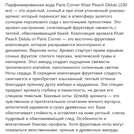
Парфюмированная вода Paris Corner Khair Peach Delulu (100
мл) — это игристый, сочный и при этом утонченный унисекс-
аромат, который переносит вас в атмосферу залитого
солнцем персикового сада с восточными пряностями. Это
аромат-настроение, сочетающий фруктовую свежесть с
теплой, обволакивающей базой. Композиция аромата Khair
Peach Delulu от Paris Corner — это восточно-фруктовая
композиция, которая раскрывается многогранно и
динамично. Верхние ноты: Аромат стартует ярким взрывом
сочных фруктов: спелого персика, экзотической гуавы и
нектарина. Этот аккорд создает ощущение свежести
тропического коктейля, наполненного солнечным светом.
Ноты сердца: В середине композиции фруктовая сладость
смягчается и приобретает изысканный, теплый оттенок
благодаря пряному дуэту имбиря и кардамона. Эти специи
придают аромату глубину и пикантность, не делая его
слишком тяжелым. Базовые ноты: Шлейф аромата — это
чувственное и притягательное сочетание мягкого мускуса,
аппетитной карамели и сухих древесных нот. База
обеспечивает стойкость и оставляет на коже уютный, слегка
пудровый и обволакивающий след. Особенности и
впечатления Унисекс-профиль: Хотя фруктовые ноты могут
показаться женственными, пряные и древесные аккорды