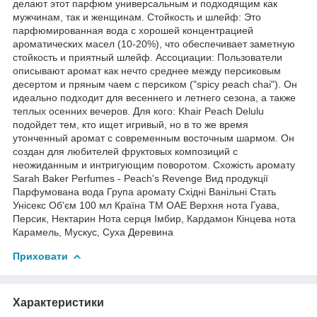
делают этот парфюм универсальным и подходящим как
мужчинам, так и женщинам. Стойкость и шлейф: Это
парфюмированная вода с хорошей концентрацией
ароматических масел (10-20%), что обеспечивает заметную
стойкость и приятный шлейф. Ассоциации: Пользователи
описывают аромат как нечто среднее между персиковым
десертом и пряным чаем с персиком ("spicy peach chai"). Он
идеально подходит для весеннего и летнего сезона, а также
теплых осенних вечеров. Для кого: Khair Peach Delulu
подойдет тем, кто ищет игривый, но в то же время
утонченный аромат с современным восточным шармом. Он
создан для любителей фруктовых композиций с
неожиданным и интригующим поворотом. Схожість аромату
Sarah Baker Perfumes - Peach's Revenge Вид продукції
Парфумована вода Група аромату Східні Ванільні Стать
Унісекс Об'єм 100 мл Країна ТМ ОАЕ Верхня нота Гуава,
Персик, Нектарин Нота серця Імбир, Кардамон Кінцева нота
Карамель, Мускус, Суха Деревина
Приховати
Характеристики