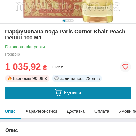
Парфумована вода Paris Corner Khair Peach
Delulu 100 мл
Готово до відправки
Роздріб
1 035,92
₴
1 126 ₴
Економія
90.08 ₴
Залишилось
29 днів
Купити
Опис
Характеристики
Доставка
Оплата
Умови п
Опис