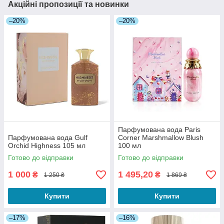
Акційні пропозиції та новинки
–20%
–20%
Парфумована вода Paris
Парфумована вода Gulf
Corner Marshmallow Blush
Orchid Highness 105 мл
100 мл
Готово до відправки
Готово до відправки
1 000
1 495,20
₴
₴
1 250 ₴
1 869 ₴
Купити
Купити
–17%
–16%