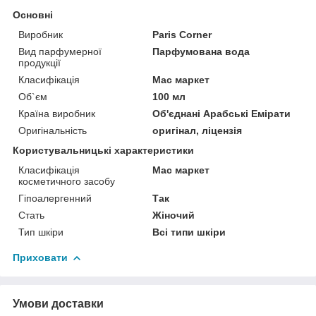
Основні
Виробник
Paris Corner
Вид парфумерної
Парфумована вода
продукції
Класифікація
Мас маркет
Об`єм
100 мл
Країна виробник
Об'єднані Арабські Емірати
Оригінальність
оригінал, ліцензія
Користувальницькі характеристики
Класифікація
Мас маркет
косметичного засобу
Гіпоалергенний
Так
Стать
Жіночий
Тип шкіри
Всі типи шкіри
Приховати
Умови доставки