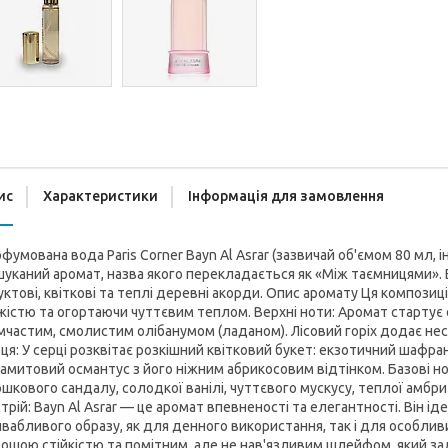
ис
Характеристики
Інформація для замовлення
фумована вода Paris Corner Bayn Al Asrar (зазвичай об'ємом 80 мл, і
уканий аромат, назва якого перекладається як «Між таємницями».
ктові, квіткові та теплі деревні акорди. Опис аромату Ця композиці
жістю та огортаючи чуттєвим теплом. Верхні ноти: Аромат стартує
частим, смолистим олібанумом (ладаном). Лісовий горіх додає несп
ця: У серці розквітає розкішний квітковий букет: екзотичний шафра
амитовий османтус з його ніжним абрикосовим відтінком. Базові но
шкового сандалу, солодкої ванілі, чуттєвого мускусу, теплої амбр
трій: Bayn Al Asrar — це аромат впевненості та елегантності. Він 
вабливого образу, як для денного використання, так і для особливих
ошою стійкістю та помітним, але не нав'язливим шлейфом, який зал