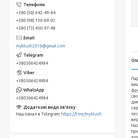
+380 (50) 642-49-84
+380 (98) 130-69-02
+380 (73) 450-97-48
myblush2018@gmail.com
Оп
+380506424984
Пар
+380506424984
виш
фру
сві
+380506424984
дим
сер
окс
Наш канал в Telegram
https://t.me/myblush
вер
Нас
при
хор