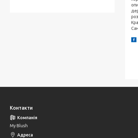
опи
дер
роз
Кра
Сан
Контакти
My Blush