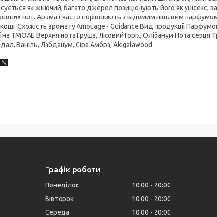
сується як жіночий, багато джерел позиціонують його як унісекс, 
евних нот. Аромат часто порівнюють з відомим нішевим парфумом 
коші. Схожість аромату Amouage - Guidance Вид продукції Парфумо
їна ТМОАЕ Верхня нота Груша, Лісовий Горіх, Олібанум Нота серця
дал, Ваніль, Лабданум, Сіра Амбра, Akigalawood
Графік роботи
Понеділок
10:00
20:00
Вівторок
10:00
20:00
Середа
10:00
20:00