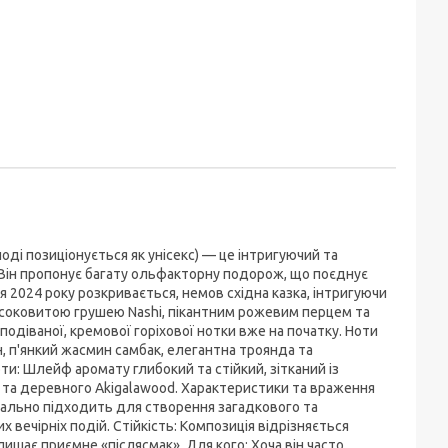
ноді позиціонується як унісекс) — це інтригуючий та
 Він пропонує багату ольфакторну подорож, що поєднує
я 2024 року розкривається, немов східна казка, інтригуючи
 соковитою грушею Nashi, пікантним рожевим перцем та
одіваної, кремової горіхової нотки вже на початку. Ноти
н, п'янкий жасмин самбак, елегантна троянда та
ти: Шлейф аромату глибокий та стійкий, зітканий із
и та деревного Akigalawood. Характеристики та враження
ідеально підходить для створення загадкового та
 вечірніх подій. Стійкість: Композиція відрізняється
ишає приємне «післясмак». Для кого: Хоча він часто