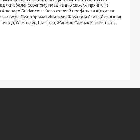
завдяки збалансованому поєднанню свіжих, пряних та
Amouage Guidance за його схожий профіль та відчуття
вана вода Група ароматуКвіткові Фруктові СтатьДля жінок
 Троянда, Османтус, Шафран, Жасмин Самбак Кінцева нота