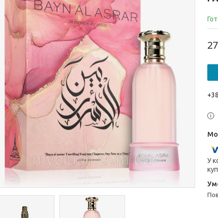
Гот
27
+38
У к
куп
п