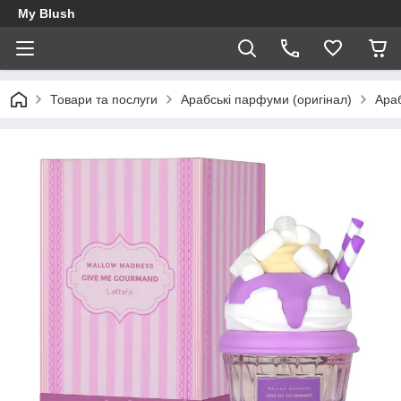
My Blush
Товари та послуги
Арабські парфуми (оригінал)
Ара