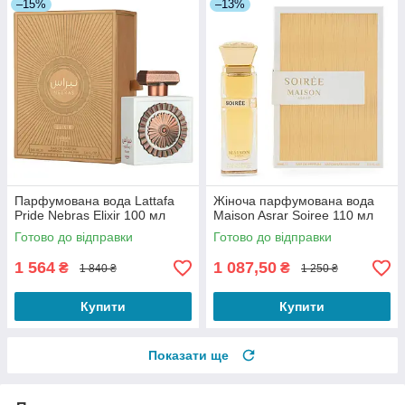
–15%
–13%
Парфумована вода Lattafa
Жіноча парфумована вода
Pride Nebras Elixir 100 мл
Maison Asrar Soiree 110 мл
Готово до відправки
Готово до відправки
1 564
1 087,50
₴
₴
1 840 ₴
1 250 ₴
Купити
Купити
Показати ще