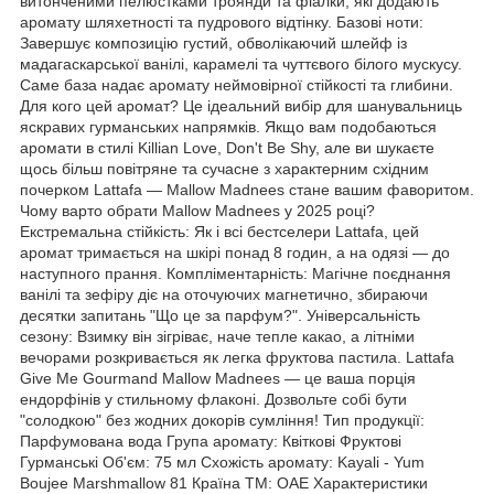
витонченими пелюстками троянди та фіалки, які додають
аромату шляхетності та пудрового відтінку. Базові ноти:
Завершує композицію густий, обволікаючий шлейф із
мадагаскарської ванілі, карамелі та чуттєвого білого мускусу.
Саме база надає аромату неймовірної стійкості та глибини.
Для кого цей аромат? Це ідеальний вибір для шанувальниць
яскравих гурманських напрямків. Якщо вам подобаються
аромати в стилі Killian Love, Don't Be Shy, але ви шукаєте
щось більш повітряне та сучасне з характерним східним
почерком Lattafa — Mallow Madnees стане вашим фаворитом.
Чому варто обрати Mallow Madnees у 2025 році?
Екстремальна стійкість: Як і всі бестселери Lattafa, цей
аромат тримається на шкірі понад 8 годин, а на одязі — до
наступного прання. Компліментарність: Магічне поєднання
ванілі та зефіру діє на оточуючих магнетично, збираючи
десятки запитань "Що це за парфум?". Універсальність
сезону: Взимку він зігріває, наче тепле какао, а літніми
вечорами розкривається як легка фруктова пастила. Lattafa
Give Me Gourmand Mallow Madnees — це ваша порція
ендорфінів у стильному флаконі. Дозвольте собі бути
"солодкою" без жодних докорів сумління! Тип продукції:
Парфумована вода Група аромату: Квіткові Фруктові
Гурманські Об'єм: 75 мл Схожість аромату: Kayali - Yum
Boujee Marshmallow 81 Країна ТМ: ОАЕ Характеристики