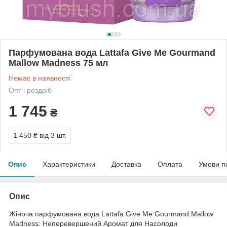
Парфумована вода Lattafa Give Me Gourmand
Mallow Madness 75 мл
Немає в наявності
Опт і роздріб
1 745
₴
1 450 ₴
від 3 шт.
Опис
Характеристики
Доставка
Оплата
Умови п
Опис
Жіноча парфумована вода Lattafa Give Me Gourmand Mallow
Madness: Неперевершений Аромат для Насолоди