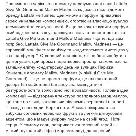
Проникніться чарівністю аромату парфумованої води Lattafa
Give Me Gourmand Mallow Madness від всесвітньо відомого
бренду Lattafa Perfumes. Цей жіночий парфум приваблює
своєю унікальною композицією, огортаючи власницю вуаллю
таємничості та сексуальності. Якщо ви хочете купити парфум,
який підкреслить вашу індивідуальність та неповторність, то
Lattafa Give Me Gourmand Mallow Madness - це те, що вам
потрібно. Lattafa Give Me Gourmand Mallow Madnees — це
справжній маніфест гедонізму та кондитерського мистецтва у
світі парфумерії. Створений для жінок, які не бояться бути в
центрі уваги, цей аромат перетворює простір навколо вас на
затишну елітну кондитерську десь на вулицях Парижа.
Концепція аромату Mallow Madnees (у лінійці Give Me
Gourmand) — це не просто парфуми, це ольфакторний
десерт. Він майстерно балансує на межі дитячої
безтурботності та зрілої жіночної привабливості. Головна ідея
композиції — відтворення текстури повітряного маршмеллоу,
що тане на язиці, залишаючи післясмак вершкової ніжності.
Піраміда насолоди: Верхні ноти: Аромат відкривається
вибухом солодких червоних фруктів та легким цитрусовим
акцентом, що нагадує цукрову пудру на свіжій ягоді. Ноти
серця: У самому серці розкривається головний герой —
м'який, пухнастий зефір (маршмеллоу), доповнений