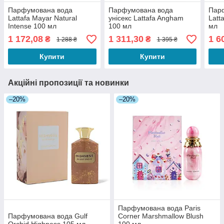
Парфумована вода
Парфумована вода
Пар
Lattafa Mayar Natural
унісекс Lattafa Angham
Latt
Intense 100 мл
100 мл
мл
1 172,08
1 311,30
1 6
₴
₴
1 288 ₴
1 395 ₴
Купити
Купити
Акційні пропозиції та новинки
–20%
–20%
Парфумована вода Paris
Парфумована вода Gulf
Corner Marshmallow Blush