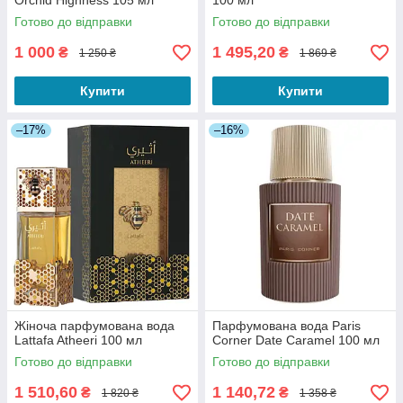
Orchid Highness 105 мл
100 мл
Готово до відправки
Готово до відправки
1 000
1 495,20
₴
₴
1 250 ₴
1 869 ₴
Купити
Купити
–17%
–16%
Жіноча парфумована вода
Парфумована вода Paris
Lattafa Atheeri 100 мл
Corner Date Caramel 100 мл
Готово до відправки
Готово до відправки
1 510,60
1 140,72
₴
₴
1 820 ₴
1 358 ₴