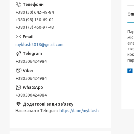
+380 (50) 642-49-84
Оп
+380 (98) 130-69-02
+380 (73) 450-97-48
Пар
міс
ела
myblush2018@gmail.com
тіл
кок
пар
+380506424984
+380506424984
+380506424984
Наш канал в Telegram
https://t.me/myblush