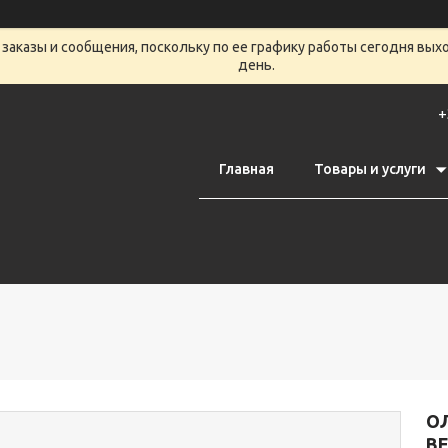
заказы и сообщения, поскольку по ее графику работы сегодня вых
день.
+
Главная
Товары и услуги
О
B