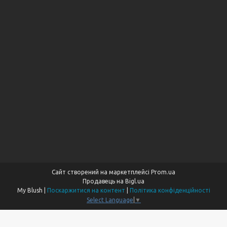
Сайт створений на маркетплейсі
Prom.ua
Продавець на Bigl.ua
My Blush |
Поскаржитися на контент
|
Політика конфіденційності
Select Language
▼