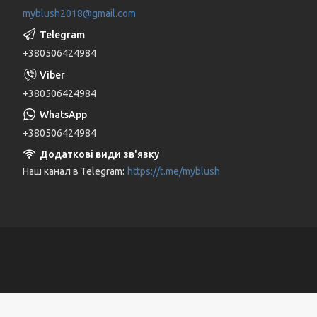
myblush2018@gmail.com
+380506424984
+380506424984
+380506424984
Наш канал в Telegram
https://t.me/myblush