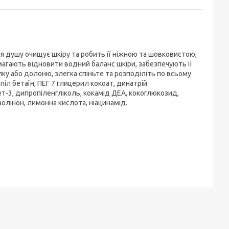
я душу очищує шкіру та робить її ніжною та шовковистою,
магають відновити водний баланс шкіри, забезпечують її
лку або долоню, злегка спіньте та розподіліть по всьому
піл бетаїн, ПЕГ 7 глицерил кокоат, динатрій
т-3, дипропіленгліколь, кокамід ДЕА, кокоглюкозид,
золінон, лимонна кислота, ніацинамід.