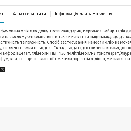
ис
Характеристики
Інформація для замовлення
фумована олія для душу. Ноти: Мандарин, Бергамот, Імбир. Олія дл
тить зволожуючі компоненти такі як ксиліт та ніацинамід, що допо
стичність та пружність. Спосіб застосування: нанести олію на моча
у, після чого змийте водою. Склад: вода підготовлена, кокомідопро
оамфодіацетат, гліцерин, ПЕГ-150 полігліцерил-2 тристеарат/лауре
фум, коиліт, сорбіт, алантоїн, метилхлорізотіазолінон, метилізотіа