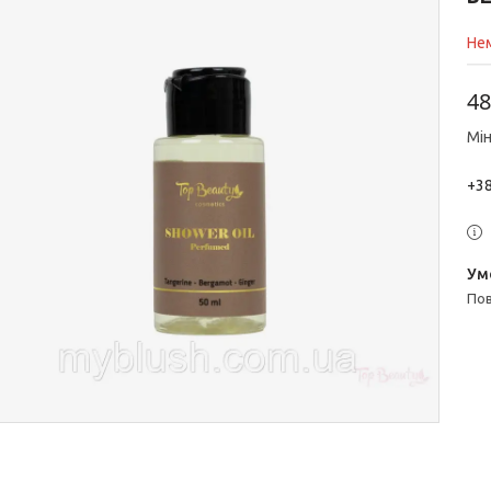
Нем
48
Мін
+38
п