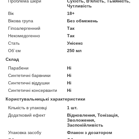
Проблема шкіри
Сухість, В'ялість, Тьмяність,
Чутливість
Вік
18+
Вікова група
Без обмежень
Гіпоалергенний
Так
Некомедогенно
Так
Стать
Унісекс
Об`єм
250 мл
Склад
Парабени
Ні
Синтетичні барвники
Ні
Синтетичні віддушки
Ні
Синтетичні консерванти
Ні
Користувальницькі характеристики
Кількість в упаковці
1 шт.
Додатковий ефект
Відновлення, Тонізація,
Зволоження,
Заспокійливість
Упаковка засобу
Флакон з дозатором