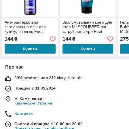
Антибактеріальна
Зволожувальний крем для
Гель
загоювальна олія для
стоп Mr.SCRUBBER від
Bubb
кутикули і нігтів Foot
загрубілої шкіри Foot
Mr.
Professional Care
Professional Care 115 мл
144
144
275
₴
₴
Mr.SCRUBBER 15 мл
Купити
Купити
Про нас
99% позитивних з 212 відгуків за рік
Працює з 31.05.2014
м. Кам'янське
Кам'янське, Україна
Контакти
Сьогодні працює з 10:00 до 20:00
Показати весь графік роботи