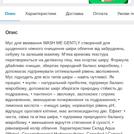
Опис
Характеристики
Доставка
Оплата
Умови п
Опис
Мус для вмивання WASH ME GENTLY створений для
щоденного ніжного очищення шкіри обличчя від забруднень,
себуму та залишків макіяжу. М’яка кремова текстура
перетворюється на делікатну піну, яка огортає шкіру. Формула
дбайливо очищає, зберігає природний баланс мікробіому, і
допомагає підтримувати оптимальний рівень зволоження.
Мус підходить для всіх типів шкіри – навіть чутливої. Як
працює: • інулін – натуральний пребіотик, підтримує баланс
мікробіому, допомагає шкірі зберігати природну стійкість до
подразнень; • пантенол – зволожує, заспокоює і сприяє
відновленню, зменшуючи почервоніння та подразнення; •
лимонна кислота – очищує шкіру, нормалізує рівень pH,
відлущує ороговілі клітини, має антиоксидантну дію. Ефект: •
чиста, свіжа та м’яка шкіра, • підтримка природного балансу
мікробіому, • зменшення відчуття стягнення й сухості, •
рівномірний колір обличчя. Характеристики Склад Aqua
(Water), Cocamidopropyl Hydroxysultaine, Capryloyl / Caproyl