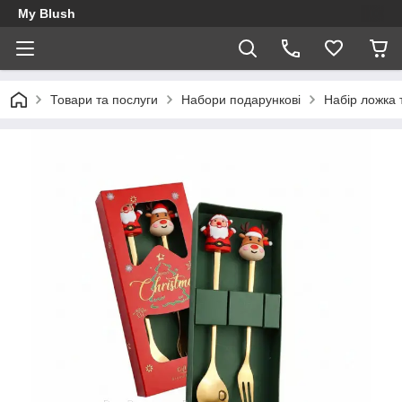
My Blush
Товари та послуги
Набори подарункові
Набір ложка 