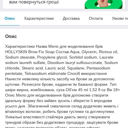
Опис
Характеристики
Доставка
Оплата
Умови п
Опис
Характеристики Назва Мило для моделювання брів
HOLLYSKIN Brow Fix Soap Состав Aqua, Glycerin, Ricinus oil,
Sodium stearate, Propylene glycol, Sorbitol sodium, Laurate
sodium laureth sulfate, Disodium lauryl sulfosuccinate, Sodium
chloride, Stearic acid, Lauric acid, Squalane, Pentasodium
pentetate, Tetrasodium etidronate Спосіб використання
Нанести невелику кількість засобу на брови за допомогою
щіточки. Розчесати брови, надаючи їм бажаної форми. Тип
шкіри жирна, комбінована, суха Об'єм 45 ml 1,52 fl oz Вік 18+
Опис Мило для моделювання брів допоможе створити
ідеальну форму без зайвих зусиль і зберегти її впродовж
усього дня. Збагачений скваланом склад додатково живить і
вітамінізує волоски, робить брови густими та доглянутими.
Унікальні властивості стайлера дають змогу створювати
трендові образи без додаткових процедур: зацісувати брови
вгору, надавати волоскам об'єму, досягати ефекту