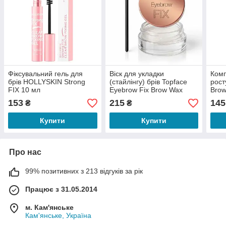
Фіксувальний гель для
Віск для укладки
Комп
брів HOLLYSKIN Strong
(стайлінгу) брів Topface
рост
FIX 10 мл
Eyebrow Fix Brow Wax
Brow
PT810 (12 г)
мл
153
215
145
₴
₴
Купити
Купити
Про нас
99% позитивних з 213 відгуків за рік
Працює з 31.05.2014
м. Кам'янське
Кам'янське, Україна