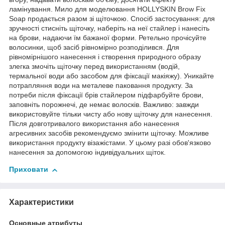
ламінування. Мило для моделювання HOLLYSKIN Brow Fix
Soap продається разом зі щіточкою. Спосіб застосування: для
зручності стисніть щіточку, наберіть на неї стайлер і нанесіть
на брови, надаючи їм бажаної форми. Ретельно прочісуйте
волосинки, щоб засіб рівномірно розподілився. Для
рівномірнішого нанесення і створення природного образу
злегка змочіть щіточку перед використанням (водій,
термальної води або засобом для фіксації макіяжу). Уникайте
потрапляння води на металеве паковання продукту. За
потреби після фіксації брів стайлером підфарбуйте брови,
заповніть порожнечі, де немає волосків. Важливо: завжди
використовуйте тільки чисту або нову щіточку для нанесення.
Після довготривалого використання або нанесення
агресивних засобів рекомендуємо змінити щіточку. Можливе
використання продукту візажістами. У цьому разі обов'язково
нанесення за допомогою індивідуальних щіток.
Приховати
Характеристики
Основные атрибуты