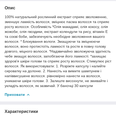
Опис
100% натуральний рослинний екстракт сприяє зволоженню,
зменшує ламкість волосся, зміцнює пасма волосся та сприяє
росту волосся. Особливість *Олія макадамі, олія кокосу, олія
жожоби, олія гвоздики, екстракт колендули та рису, вітамін Е
та соєві боби, забезпечують необхідне зволоження вашого
волосся. * Блокування вологи. Змащуючи та зміцнюючи
волосся, воно протистоїть ламкості та росте в повну голову
довгого, міцного волосся. *Надзвичайно зволожуюча здатність
чебе змащує волосся, запобігаючи його ламкості. *захищає
здоров'я шкіри голови та сприяє росту волосся. Стимулює ріст
волосся. Як використовувати: 1. Розріжте капсулу і налийте
сироватку на долоню. 2. Нанесіть на вимите шампунем і
напіввисушене волосся. рівномірно нанести на волосся,
уникаючи шкіри голови. 3. Залиште висохнути, не змивайте і
укладіть волосся, як зазвичай. У баночці 30 капсули ⠀ ‍
Приховати
Характеристики