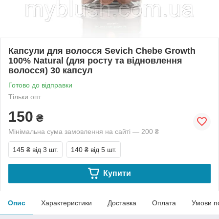
Капсули для волосся Sevich Chebe Growth
100% Natural (для росту та відновлення
волосся) 30 капсул
Готово до відправки
Тільки опт
150
₴
Мінімальна сума замовлення на сайті — 200 ₴
145 ₴
від 3 шт.
140 ₴
від 5 шт.
Купити
Опис
Характеристики
Доставка
Оплата
Умови п