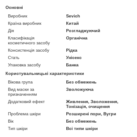
Основні
Виробник
Sevich
Країна виробник
Китай
Дія
Розгладжуючий
Класифікація
Органічна
косметичного засобу
Консистенція засобу
Рідка
Стать
Унісекс
Упаковка засобу
Банка
Користувальницькі характеристики
Вікова група
Без обмежень
Вид маски за
Зволожуюча
призначенням
Додатковий ефект
Живлення, Зволоження,
Тонізація, очищення
Проблема шкіри
Розширені пори, Вугри
Вік
Без обмежень
Тип шкіри
Всі типи шкіри