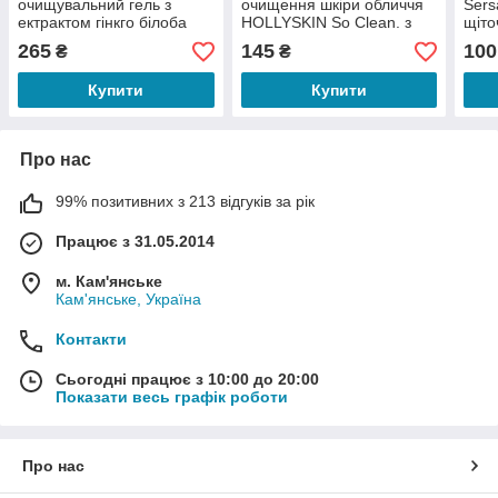
очищувальний гель з
очищення шкіри обличчя
Sers
ектрактом гінкго білоба
HOLLYSKIN So Clean. з
щіто
HOLLYSKIN 200 мл
екстрактом камелії і рисом
перс
265
145
100
₴
₴
40 мл
Купити
Купити
Про нас
99% позитивних з 213 відгуків за рік
Працює з 31.05.2014
м. Кам'янське
Кам'янське, Україна
Контакти
Сьогодні працює з 10:00 до 20:00
Показати весь графік роботи
Про нас