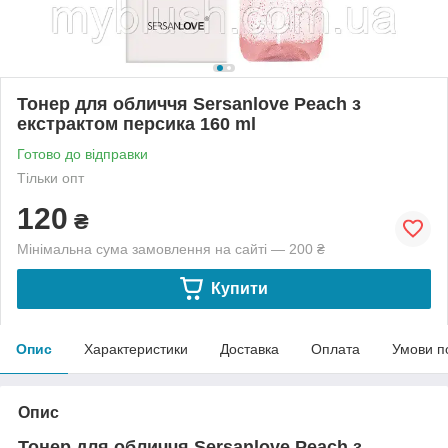
Тонер для обличчя Sersanlove Peach з
екстрактом персика 160 ml
Готово до відправки
Тільки опт
120
₴
Мінімальна сума замовлення на сайті — 200 ₴
Купити
Опис
Характеристики
Доставка
Оплата
Умови п
Опис
Тонер для обличчя Sersanlove Peach з