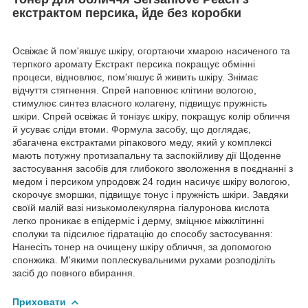
екстрактом персика, йде без коробки
Освіжає й пом'якшує шкіру, огортаючи хмарою насиченого та
терпкого аромату Екстракт персика покращує обмінні
процеси, відновлює, пом'якшує й живить шкіру. Знімає
відчуття стягнення. Спрей наповнює клітини вологою,
стимулює синтез власного колагену, підвищує пружність
шкіри. Спрей освіжає й тонізує шкіру, покращує колір обличчя
й усуває сліди втоми. Формула засобу, що доглядає,
збагачена екстрактами ріпакового меду, який у комплексі
мають потужну протизапальну та заспокійливу дії Щоденне
застосування засобів для глибокого зволоження в поєднанні з
медом і персиком упродовж 24 годин насичує шкіру вологою,
скорочує зморшки, підвищує тонус і пружність шкіри. Завдяки
своїй малій вазі низькомолекулярна гіалуронова кислота
легко проникає в епідерміс і дерму, зміцнює міжклітинні
сполуки та підсилює гідратацію до способу застосування:
Нанесіть тонер на очищену шкіру обличчя, за допомогою
спонжика. М'якими поплескувальними рухами розподіліть
засіб до повного вбирання.
Приховати