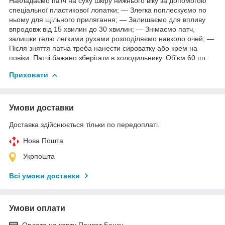
Накладаємо патч на суху шкіру нижнього віку за допомогою
спеціальної пластикової лопатки; — Злегка поплескуємо по
ньому для щільного прилягання; — Залишаємо для впливу
впродовж від 15 хвилин до 30 хвилин; — Знімаємо патч,
залишки гелю легкими рухами розподіляємо навколо очей; —
Після зняття патча треба нанести сироватку або крем на
повіки. Патчі бажано зберігати в холодильнику. Об'єм 60 шт.
Приховати
Умови доставки
Доставка здійснюється тільки по передоплаті.
Нова Пошта
Укрпошта
Всі умови доставки
Умови оплати
Оплата на карту Приват Банку