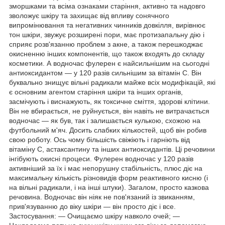
зморшками та всіма ознаками старіння, активно та надовго
зволожує шкіру та захищає від впливу сонячного
випромінювання та негативних чинників довкілля, вирівнює
тон шкіри, звужує розширені пори, має протизапальну дію і
сприяє розв'язанню проблем з акне, а також перешкоджає
окисненню інших компонентів, що також входять до складу
косметики. А водночас фулерен є найсильнішим на сьогодні
антиоксидантом — у 120 разів сильнішим за вітамін С. Він
буквально знищує вільні радикали майже всіх модифікацій, які
є основним агентом старіння шкіри та інших органів,
засмічують і виснажують, як токсичне сміття, здорові клітини.
Він не вбирається, не руйнується, він навіть не витрачається
водночас — як був, так і залишається кулькою, схожою на
футбольний м'яч. Досить слабких кількостей, щоб він робив
свою роботу. Ось чому більшість свіжіють і гарніють від
вітаміну С, астаксантину та інших антиоксидантів. Ці речовини
інгібують окисні процеси. Фулерен водночас у 120 разів
активніший за їх і має непорушну стабільність, плюс діє на
максимальну кількість різновидів форм реактивного кисню (і
на вільні радикали, і на інші штуки). Загалом, просто казкова
речовина. Водночас він ніяк не пов'язаний із звиканням,
прив'язуванню до віку шкіри — він просто діє і все.
Застосування: — Очищаємо шкіру навколо очей; —