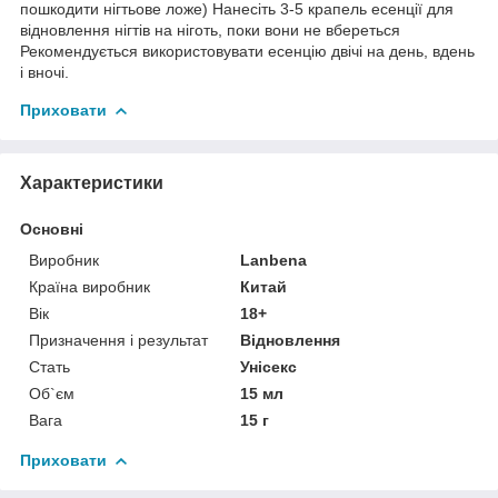
пошкодити нігтьове ложе) Нанесіть 3-5 крапель есенції для
відновлення нігтів на ніготь, поки вони не вбереться
Рекомендується використовувати есенцію двічі на день, вдень
і вночі.
Приховати
Характеристики
Основні
Виробник
Lanbena
Країна виробник
Китай
Вік
18+
Призначення і результат
Відновлення
Стать
Унісекс
Об`єм
15 мл
Вага
15 г
Приховати