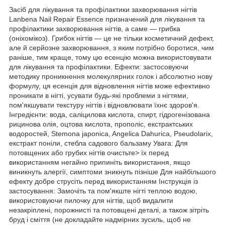
Засіб для лікування та профілактики захворювання нігтів
Lanbena Nail Repair Essence призначений для лікування та
профілактики захворювання нігтів, а саме — грибка
(оніхомікоз). Грибок нігтів — це не тільки косметичний дефект,
але й серйозне захворювання, з яким потрібно боротися, чим
раніше, тим краще, тому цю есенцію можна використовувати
для лікування та профілактики. Ефекти: застосовуючи
методику проникнення молекулярних голок і абсолютно нову
формулу, ця есенція для відновлення нігтів може ефективно
проникати в нігті, усувати будь-які проблеми з нігтями,
пом'якшувати текстуру нігтів і відновлювати їхнє здоров'я.
Інгредієнти: вода, саліцилова кислота, спирт, гідрогенізована
рицинова олія, оцтова кислота, прополіс, екстрактських
водоростей, Stemona japonica, Angelica Dahurica, Pseudolarix,
екстракт поніли, стебла садового бальзаму Увага: Для
потовщених або грубих нігтів очистьте> їх перед
використанням негайно припиніть використання, якщо
виникнуть алергії, симптоми зникнуть пізніше Для найбільшого
ефекту добре струсіть перед використанням Інструкція із
застосування: Замочіть та пом'якште нігті теплою водою,
використовуючи пилочку для нігтів, щоб видалити
незакріплені, порожнисті та потовщені деталі, а також зітріть
бруд і сміття (не докладайте надмірних зусиль, щоб не