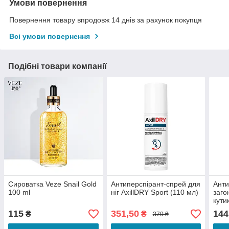
Умови повернення
Повернення товару впродовж 14 днів за рахунок покупця
Всі умови повернення
Подібні товари компанії
Сироватка Veze Snail Gold
Антиперспірант-спрей для
Анти
100 ml
ніг AxillDRY Sport (110 мл)
заго
кутик
Prof
115
351,50
144
₴
₴
370 ₴
Mr.