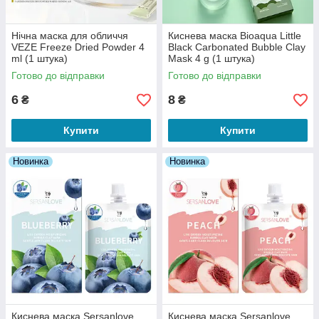
Нічна маска для обличчя
Киснева маска Bioaqua Little
VEZE Freeze Dried Powder 4
Black Carbonated Bubble Clay
ml (1 штука)
Mask 4 g (1 штука)
Готово до відправки
Готово до відправки
6
8
₴
₴
Купити
Купити
Новинка
Новинка
Киснева маска Sersanlove
Киснева маска Sersanlove