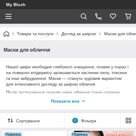
My Blush
Товари та послуги
Догляд за шкірою
Маски для обли
Маски для обличчя
Нашої шкіри необхідне глибокого очищення, позаяк у порах і
на поверхні епідермісу залишаються частинки пилу, токсини
та інші забруднення. Маски — стануть чудовим варіантом
для інтенсивного догляду за шкірою обличчя.
Після застосування складів шкіра обличчя стане гладкою,
еластичною, підтягнутою, набуде здорового блиску та
Показати все
шовковистості. Косметика, представлена в каталозі, успішно
пройшла всі лабораторні дослідження та практично не має
протипоказань у застосуванні.
Сортування
0
Фільтри
Новинка
Новинка