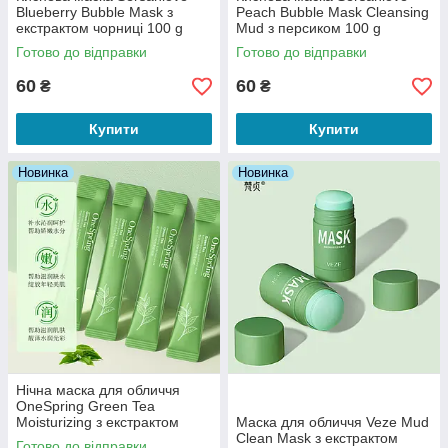
Blueberry Bubble Mask з
Peach Bubble Mask Cleansing
екстрактом чорниці 100 g
Mud з персиком 100 g
Готово до відправки
Готово до відправки
60
60
₴
₴
Купити
Купити
Новинка
Новинка
Нічна маска для обличчя
OneSpring Green Tea
Moisturizing з екстрактом
Маска для обличчя Veze Mud
чайного дерева (1 штука)
Clean Mask з екстрактом
Готово до відправки