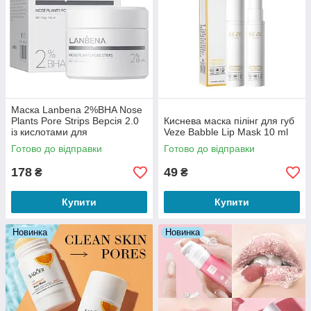
Маска Lanbena 2%BHA Nose
Plants Pore Strips Версія 2.0
Киснева маска пілінг для губ
із кислотами для
Veze Babble Lip Mask 10 ml
видаленнявидалення чорних
Готово до відправки
Готово до відправки
цяток 30 g
178
49
₴
₴
Купити
Купити
Новинка
Новинка